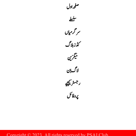
صفحہ اول
سلسلے
سرگرمیاں
کڈز بلاگ
میگزین
لاگ اِن
رجسٹر کیجیے
پروفائل
Copyright © 2023. All rights reserved by PSAI Club