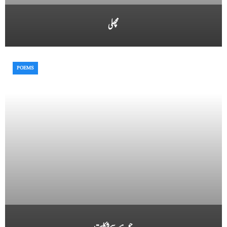
مچھلی
POEMS
چوہے سے شکایت