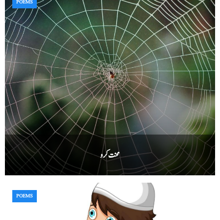
POEMS
محنت کرو
POEMS