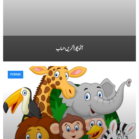
آئوبچو ! کریں حساب
POEMS