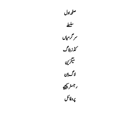
صفحہ اول
سلسلے
سرگرمیاں
کڈز بلاگ
میگزین
لاگ اِن
رجسٹر کیجیے
پروفائل