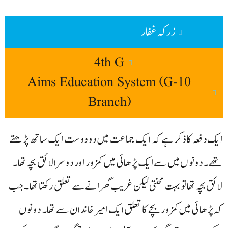
زرکہ غفار
4th G
Aims Education System (G-10
Branch)
ایک دفعہ کا ذکر ہے کہ ایک جماعت میں دو دوست ایک ساتھ پڑھتے
تھے۔ دونوں میں سے ایک پڑھائی میں کمزور اور دوسرالائق بچہ تھا۔
لائق بچہ تھا تو بہت محنتی لیکن غریب گھرانے سے تعلق رکھتا تھا۔جب
کہ پڑھائی میں کمزور بچے کا تعلق ایک امیر خاندان سے تھا۔ دونوں