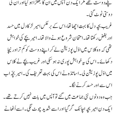
پکّے دوست تھے مگر ایک دن آپس میں ان کا جھگڑا ہوگیااور ان کی
دوستی ٹوٹ گئی۔
غریب بچہ دل کا بہت اچھا تھا، اس کے بر عکس امیر لڑکا دل میں حسد
اور بغض رکھتا تھا۔ امتحان شروع ہونے والا تھا۔ امیر بچے کی خواہش
تھی کہ وہ کلاس میں اوّل پوزیشن لے کر اپنے دوست کو کم تر اور نیچا
دکھائے۔ اس کی یہ خواہش پوری نہ ہوسکی اور غریب بچے نے کلاس
میں اوّل پوزیشن لی۔ اساتذہ نے اس کی بہت تعریف کی۔ امیر بچّہ اب
اس سے اور حسد کرنے لگا۔
جب وہ دونوں نئی جماعت میں گئے تو آپس میں بات نہیں کرتے تھے۔
ایک دن امیر بچہ اچانک گر گیا اور اسے شدید چوٹ لگی۔ اسے اُٹھانے