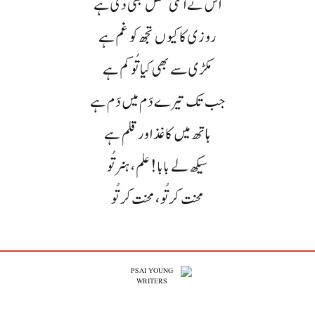
اُس نے اتنی عقل بھی دی ہے
روزی کا کیوں تجھ کو غم ہے
مکڑی سے بھی کیا تُو کم ہے
جب تک تیرے دَم میں دَم ہے
ہاتھ میں کاغذ اور قلم ہے
سیکھ لے بابا! علم، ہنر تُو
محنت کر تُو، محنت کر تُو