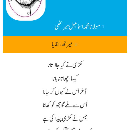
مولانا محمد اسماعیل میرٹھی
میرٹھ، انڈیا
مکڑی نے کیا جالا تانا
کیسا اچھا تانا بانا
آخر اُس نے کیوں کر جانا
اُس سے ملے گا مجھ کو کھانا
جس نے مکڑی پیدا کی ہے