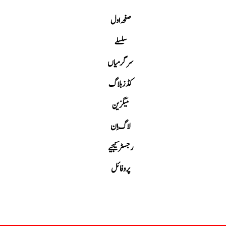
صفحہ اول
سلسلے
سرگرمیاں
کڈز بلاگ
میگزین
لاگ اِن
رجسٹر کیجیے
پروفائل